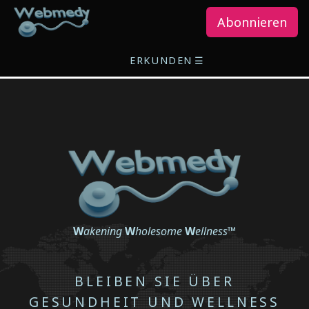
Abonnieren
ERKUNDEN
☰
W
akening
W
holesome
W
ellness
™
BLEIBEN SIE ÜBER
GESUNDHEIT UND WELLNESS