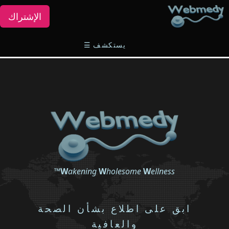
الإشتراك
يستكشف
☰
™
W
akening
W
holesome
W
ellness
ابق على اطلاع بشأن الصحة
والعافية